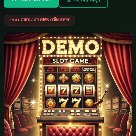
সব গেম দেখুন
৮৫+ ম্যাচে এখন লাইভ বেটিং চলছে