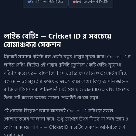
মোবাইল-অপ্টিমাইজড
ফ্রড ডিটেকশন সিস্টেম
লাইভ বেটিং — Cricket ID র সবচেয়ে
রোমাঞ্চকর সেকশন
ক্রিকেট ম্যাচের প্রতিটি বল একটি নতুন গল্পের সূচনা করে। Cricket ID র
লাইভ বেটিং সিস্টেম এই গল্পের প্রতিটি মুহূর্তকে একটি বেটিং সুযোগে
পরিণত করে। ধরুন বাংলাদেশ ১০ ওভারে ৮০ রানে ৩ উইকেট হারিয়ে
বসেছে — এই মুহূর্তে প্রতিপক্ষের অডস কমে গেছে। কিন্তু আপনি জানেন
বাকি ব্যাটসম্যানরা শক্তিশালী। এই সময়ে Cricket ID তে বাংলাদেশের
উপর বেট করলে অনেক ভালো পেআউট পাওয়া সম্ভব।
এই ধরনের বিশ্লেষণ করার ক্ষমতাই Cricket ID বেটিংয়ে সফল
খেলোয়াড়দের আলাদা করে। শুধু ভাগ্যের উপর নির্ভর না করে জ্ঞান ও
কৌশল কাজে লাগান — Cricket ID র বেটিং সেকশন আপনাকে সেই
সুযোগ দেয়।