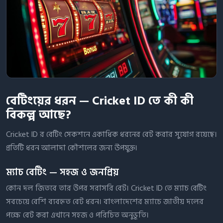
বেটিংয়ের ধরন — Cricket ID তে কী কী
বিকল্প আছে?
Cricket ID র বেটিং সেকশনে একাধিক ধরনের বেট করার সুযোগ রয়েছে।
প্রতিটি ধরন আলাদা কৌশলের জন্য উপযুক্ত।
ম্যাচ বেটিং — সহজ ও জনপ্রিয়
কোন দল জিতবে তার উপর সরাসরি বেট। Cricket ID তে ম্যাচ বেটিং
সবচেয়ে বেশি ব্যবহৃত বেট ধরন। বাংলাদেশের ম্যাচে জাতীয় দলের
পক্ষে বেট করা এখানে সহজ ও পরিচিত অনুভূতি।