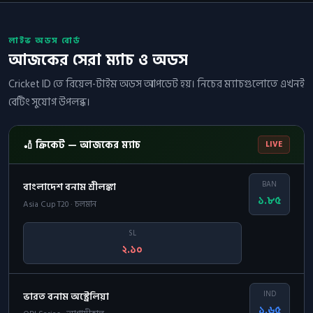
লাইভ অডস বোর্ড
আজকের সেরা ম্যাচ ও অডস
Cricket ID তে রিয়েল-টাইম অডস আপডেট হয়। নিচের ম্যাচগুলোতে এখনই
বেটিং সুযোগ উপলব্ধ।
🏏 ক্রিকেট — আজকের ম্যাচ
LIVE
BAN
বাংলাদেশ বনাম শ্রীলঙ্কা
১.৮৫
Asia Cup T20 · চলমান
SL
২.১০
IND
ভারত বনাম অস্ট্রেলিয়া
১.৬৫