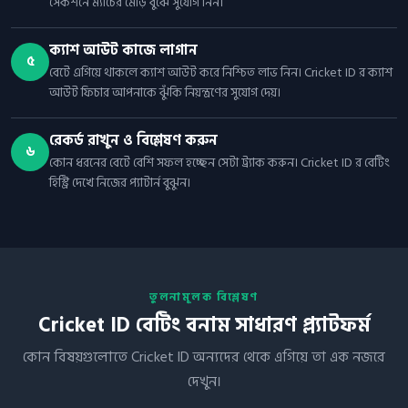
সেকশনে ম্যাচের মোড় বুঝে সুযোগ নিন।
ক্যাশ আউট কাজে লাগান
৫
বেটে এগিয়ে থাকলে ক্যাশ আউট করে নিশ্চিত লাভ নিন। Cricket ID র ক্যাশ
আউট ফিচার আপনাকে ঝুঁকি নিয়ন্ত্রণের সুযোগ দেয়।
রেকর্ড রাখুন ও বিশ্লেষণ করুন
৬
কোন ধরনের বেটে বেশি সফল হচ্ছেন সেটা ট্র্যাক করুন। Cricket ID র বেটিং
হিস্ট্রি দেখে নিজের প্যাটার্ন বুঝুন।
তুলনামূলক বিশ্লেষণ
Cricket ID বেটিং বনাম সাধারণ প্ল্যাটফর্ম
কোন বিষয়গুলোতে Cricket ID অন্যদের থেকে এগিয়ে তা এক নজরে
দেখুন।