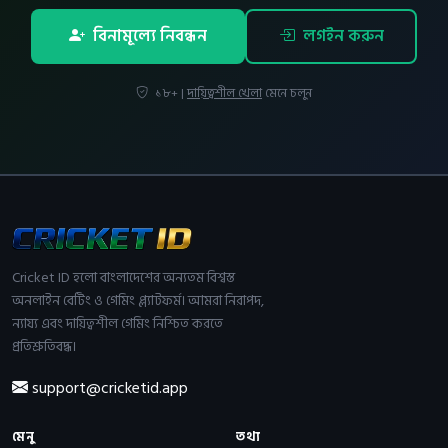
বিনামূল্যে নিবন্ধন
লগইন করুন
১৮+ |
দায়িত্বশীল খেলা
মেনে চলুন
Cricket ID হলো বাংলাদেশের অন্যতম বিশ্বস্ত
অনলাইন বেটিং ও গেমিং প্ল্যাটফর্ম। আমরা নিরাপদ,
ন্যায্য এবং দায়িত্বশীল গেমিং নিশ্চিত করতে
প্রতিশ্রুতিবদ্ধ।
support@cricketid.app
মেনু
তথ্য