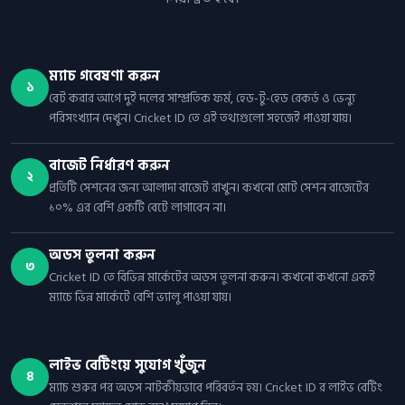
ম্যাচ গবেষণা করুন
১
বেট করার আগে দুই দলের সাম্প্রতিক ফর্ম, হেড-টু-হেড রেকর্ড ও ভেন্যু
পরিসংখ্যান দেখুন। Cricket ID তে এই তথ্যগুলো সহজেই পাওয়া যায়।
বাজেট নির্ধারণ করুন
২
প্রতিটি সেশনের জন্য আলাদা বাজেট রাখুন। কখনো মোট সেশন বাজেটের
১০% এর বেশি একটি বেটে লাগাবেন না।
অডস তুলনা করুন
৩
Cricket ID তে বিভিন্ন মার্কেটের অডস তুলনা করুন। কখনো কখনো একই
ম্যাচে ভিন্ন মার্কেটে বেশি ভ্যালু পাওয়া যায়।
লাইভ বেটিংয়ে সুযোগ খুঁজুন
৪
ম্যাচ শুরুর পর অডস নাটকীয়ভাবে পরিবর্তন হয়। Cricket ID র লাইভ বেটিং