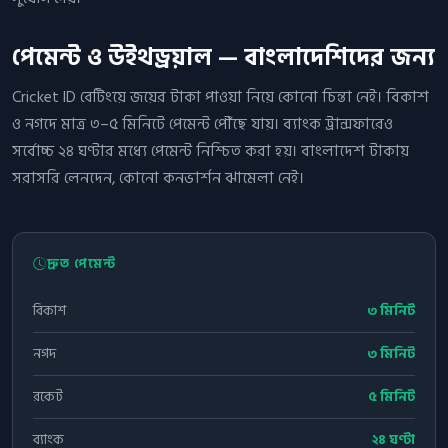
পেমেন্ট ও উইথড্রয়াল — বাংলাদেশিদের জন্য
Cricket ID বেটিংয়ে জয়ের টাকা পাওয়া নিয়ে কোনো চিন্তা নেই। বিকাশ
ও নগদে মাত্র ৩–৫ মিনিটে পেমেন্ট পৌঁছে যায়। ব্যাংক ট্রান্সফারেও
সর্বোচ্চ ২৪ ঘণ্টার মধ্যে পেমেন্ট নিশ্চিত করা হয়। বাংলাদেশ টাকায়
সরাসরি লেনদেন, কোনো কনভার্শন ঝামেলা নেই।
দ্রুত পেমেন্ট
বিকাশ
৩ মিনিট
নগদ
৩ মিনিট
রকেট
৫ মিনিট
ব্যাংক
২৪ ঘণ্টা