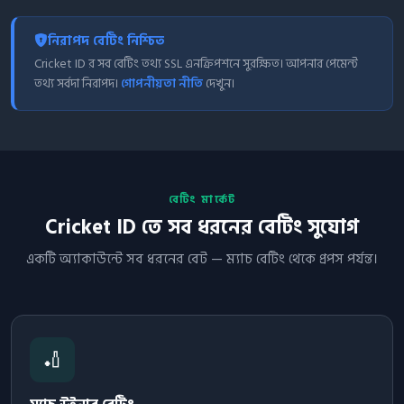
নিরাপদ বেটিং নিশ্চিত
Cricket ID র সব বেটিং তথ্য SSL এনক্রিপশনে সুরক্ষিত। আপনার পেমেন্ট
তথ্য সর্বদা নিরাপদ।
গোপনীয়তা নীতি
দেখুন।
বেটিং মার্কেট
Cricket ID তে সব ধরনের বেটিং সুযোগ
একটি অ্যাকাউন্টে সব ধরনের বেট — ম্যাচ বেটিং থেকে প্রপস পর্যন্ত।
🏏