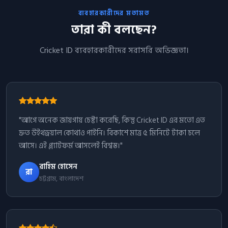
ব্যবহারকারীদের মতামত
তারা কী বলছেন?
Cricket ID ব্যবহারকারীদের সরাসরি অভিজ্ঞতা।
"আগে অনেক জায়গায় চেষ্টা করেছি, কিন্তু Cricket ID এর মতো এত
দ্রুত উইথড্রয়াল কোথাও পাইনি। বিকাশে মাত্র ৫ মিনিটে টাকা চলে
আসে। এই প্ল্যাটফর্ম আসলেই বিশ্বস্ত।"
রাহিম হোসেন
রা
চট্টগ্রাম, বাংলাদেশ