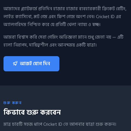
আমাদের প্ল্যাটফর্মে প্রতিদিন হাজার হাজার ব্যবহারকারী ক্রিকেট বেটিং,
লাইভ ক্যাসিনো, স্লট গেম এবং ফিশ গেমে অংশ নেন। Cricket ID এর
অ্যালগরিদম নিশ্চিত করে যে প্রতিটি খেলা ন্যায্য ও স্বচ্ছ।
আমরা বিশ্বাস করি সেরা গেমিং অভিজ্ঞতা মানে শুধু জেতা নয় — এটি
হলো নিরাপদ, দায়িত্বশীল এবং আনন্দময় একটি যাত্রা।
আজই যোগ দিন
শুরু করুন
কিভাবে শুরু করবেন
মাত্র চারটি সহজ ধাপে Cricket ID তে আপনার যাত্রা শুরু করুন।