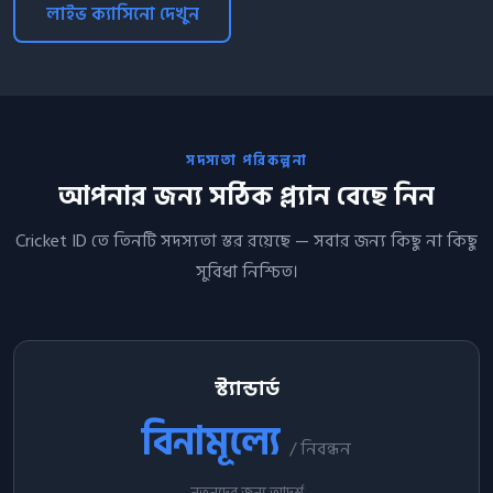
লাইভ ক্যাসিনো দেখুন
সদস্যতা পরিকল্পনা
আপনার জন্য সঠিক প্ল্যান বেছে নিন
Cricket ID তে তিনটি সদস্যতা স্তর রয়েছে — সবার জন্য কিছু না কিছু
সুবিধা নিশ্চিত।
স্ট্যান্ডার্ড
বিনামূল্যে
/ নিবন্ধন