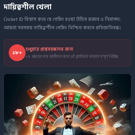
দায়িত্বশীল খেলা
Cricket ID বিশ্বাস করে যে গেমিং হওয়া উচিত মজার ও নিরাপদ।
আমরা সবসময় দায়িত্বশীল গেমিং নিশ্চিত করতে প্রতিশ্রুতিবদ্ধ।
শুধুমাত্র প্রাপ্তবয়স্কদের জন্য
১৮+
১৮ বছরের কম বয়সীদের জন্য এই প্ল্যাটফর্ম ব্যবহার সম্পূর্ণ নিষিদ্ধ