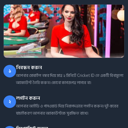
নিবন্ধন করুন
১
আপনার মোবাইল নম্বর দিয়ে মাত্র ২ মিনিটে Cricket ID তে একটি বিনামূল্যে
অ্যাকাউন্ট তৈরি করুন। কোনো কাগজপত্র লাগবে না।
লগইন করুন
২
আপনার আইডি ও পাসওয়ার্ড দিয়ে নিরাপদভাবে লগইন করুন। দুই-স্তরের
যাচাইকরণ আপনার অ্যাকাউন্টকে সুরক্ষিত রাখে।