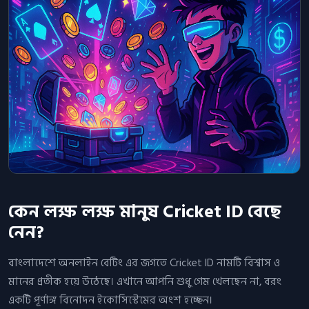
কেন লক্ষ লক্ষ মানুষ Cricket ID বেছে
নেন?
বাংলাদেশে অনলাইন বেটিং এর জগতে Cricket ID নামটি বিশ্বাস ও
মানের প্রতীক হয়ে উঠেছে। এখানে আপনি শুধু গেম খেলছেন না, বরং
একটি পূর্ণাঙ্গ বিনোদন ইকোসিস্টেমের অংশ হচ্ছেন।