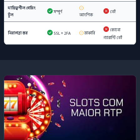
দায়িত্বশীল গেমিং
সম্পূর্ণ
নেই
টুল
আংশিক
কোনো
নিরাপত্তা স্তর
মাঝারি
SSL + 2FA
গ্যারান্টি নেই