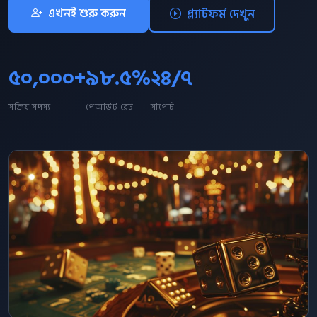
এখনই শুরু করুন
প্ল্যাটফর্ম দেখুন
৫০,০০০+
৯৮.৫%
২৪/৭
সক্রিয় সদস্য
পেআউট রেট
সাপোর্ট